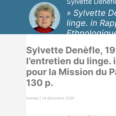
Sylvette Denèfl
» Sylvette D
linge. in Ra
Ethnologique
Sylvette Denèfle, 19
l’entretien du linge
pour la Mission du P
130 p.
thomas
|
14 décembre 2020