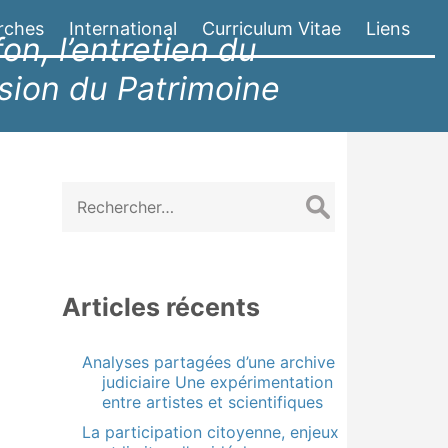
rches
International
Curriculum Vitae
Liens
on, l’entretien du
ssion du Patrimoine
Rechercher :
Articles récents
Analyses partagées d’une archive
judiciaire Une expérimentation
entre artistes et scientifiques
La participation citoyenne, enjeux