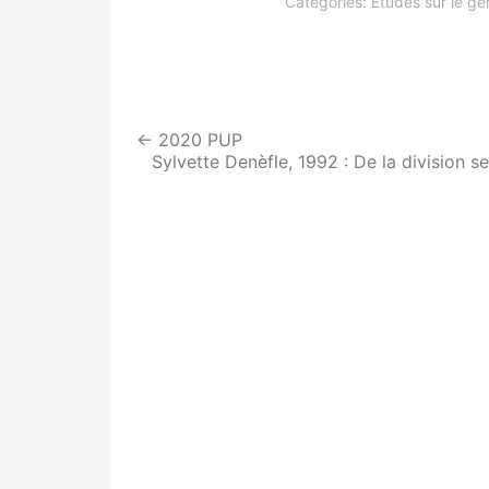
Categories:
Etudes sur le ge
Navigation
←
2020 PUP
de
Sylvette Denèfle, 1992 : De la division s
l’article